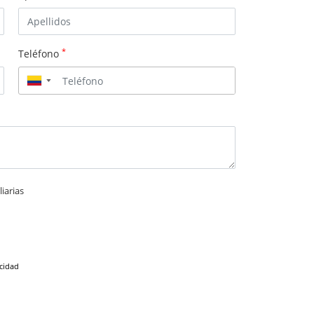
*
Teléfono
▼
iarias
acidad