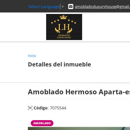
Select Language
▼
amobladosluxuryhouse@gmail
Inicio
Detalles del inmueble
Amoblado Hermoso Aparta-est
Código
: 7075544
AMOBLADO