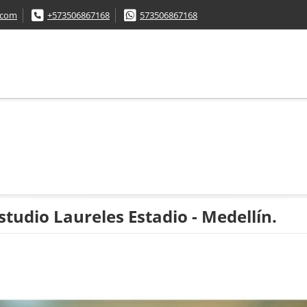
.com
+573506867168
573506867168
udio Laureles Estadio - Medellín.