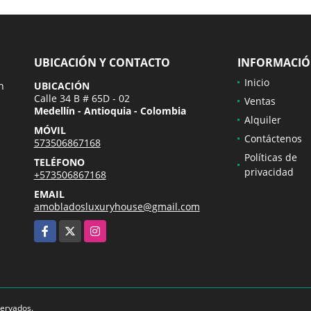
UBICACIÓN Y CONTACTO
INFORMACI
Inicio
n
UBICACIÓN
Calle 34 B # 65D - 02
Ventas
Medellín - Antioquia - Colombia
Alquiler
MÓVIL
Contáctenos
573506867168
Políticas de
TELÉFONO
privacidad
+573506867168
EMAIL
amobladosluxuryhouse@gmail.com
Facebook
X
Instagram
servados.