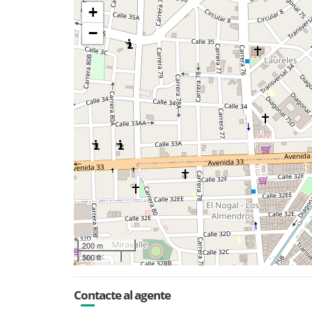
+
−
200 m
500 ft
Contacte al agente