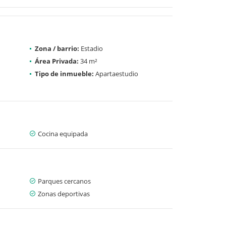
Zona / barrio:
Estadio
Área Privada:
34 m²
Tipo de inmueble:
Apartaestudio
Cocina equipada
Parques cercanos
Zonas deportivas