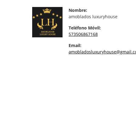
Nombre:
amoblados luxuryhouse
Teléfono Móvil:
573506867168
Email:
amobladosluxuryhouse@gmail.