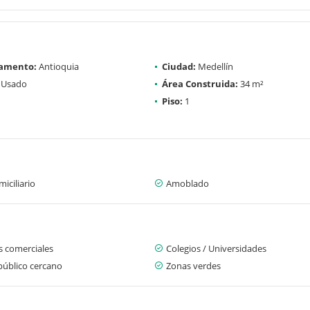
amento:
Antioquia
Ciudad:
Medellín
Usado
Área Construida:
34 m²
Piso:
1
iciliario
Amoblado
s comerciales
Colegios / Universidades
público cercano
Zonas verdes