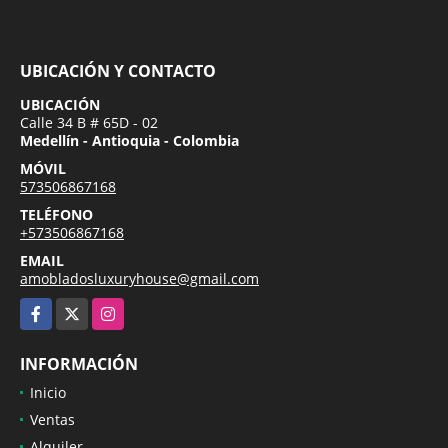
UBICACIÓN Y CONTACTO
UBICACIÓN
Calle 34 B # 65D - 02
Medellín - Antioquia - Colombia
MÓVIL
573506867168
TELÉFONO
+573506867168
EMAIL
amobladosluxuryhouse@gmail.com
Facebook
X
Instagram
INFORMACIÓN
Inicio
Ventas
Alquiler