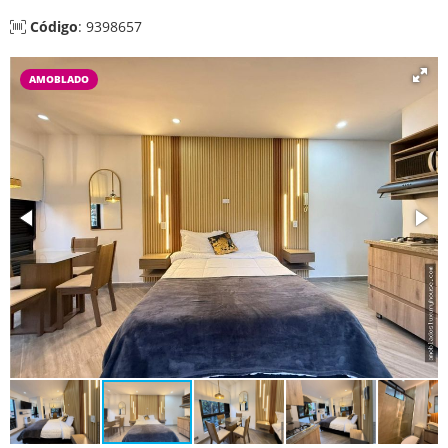
Código
: 9398657
AMOBLADO