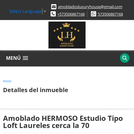
amobladosluxuryhouse@gmail.com
Select Language
▼
+573506867168
573506867168
MENÚ
Inicio
Detalles del inmueble
Amoblado HERMOSO Estudio Tipo
Loft Laureles cerca la 70