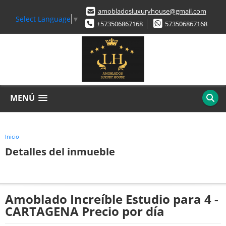
amobladosluxuryhouse@gmail.com
Select Language
▼
+573506867168
573506867168
MENÚ
Inicio
Detalles del inmueble
Amoblado Increíble Estudio para 4 -
CARTAGENA Precio por día