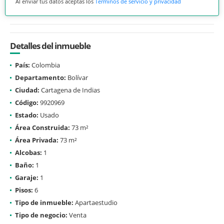
Al enviar tus datos aceptas los
Términos de servicio y privacidad
Detalles del inmueble
País:
Colombia
Departamento:
Bolívar
Ciudad:
Cartagena de Indias
Código:
9920969
Estado:
Usado
Área Construida:
73 m²
Área Privada:
73 m²
Alcobas:
1
Baño:
1
Garaje:
1
Pisos:
6
Tipo de inmueble:
Apartaestudio
Tipo de negocio:
Venta