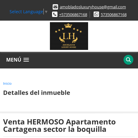
amobladosluxuryhouse@gmail.com
Select Language
▼
+573506867168
573506867168
MENÚ
Inicio
Detalles del inmueble
Venta HERMOSO Apartamento
Cartagena sector la boquilla