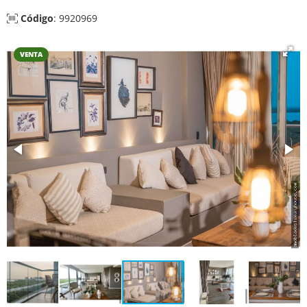
Código
: 9920969
VENTA