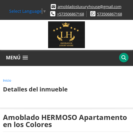
amobladosluxuryhouse@gmail.com
Select Language
▼
+573506867168
573506867168
MENÚ
Inicio
Detalles del inmueble
Amoblado HERMOSO Apartamento
en los Colores