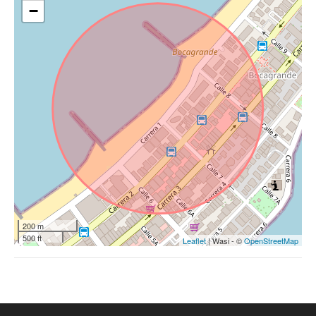
−
200 m
500 ft
Leaflet
| Wasi - ©
OpenStreetMap