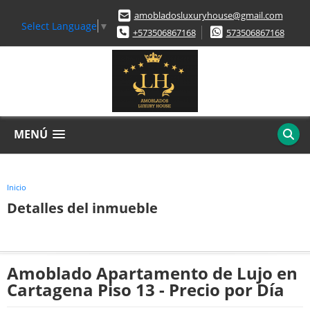
amobladosluxuryhouse@gmail.com
Select Language
▼
+573506867168
573506867168
MENÚ
Inicio
Detalles del inmueble
Amoblado Apartamento de Lujo en
Cartagena Piso 13 - Precio por Día