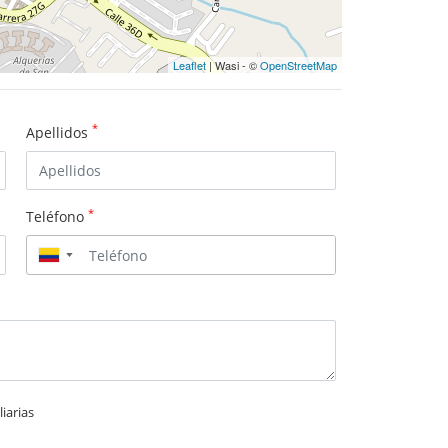
Leaflet
| Wasi - ©
OpenStreetMap
*
Apellidos
*
Teléfono
▼
iarias