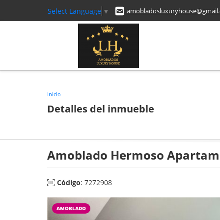
Select Language
▼
amobladosluxuryhouse@gmail
Inicio
Detalles del inmueble
Amoblado Hermoso Apartamen
Código
: 7272908
AMOBLADO