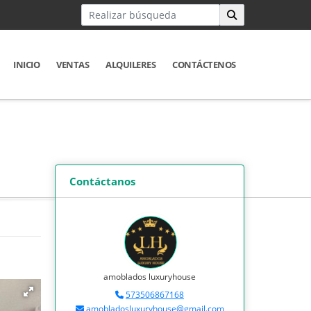
INICIO
VENTAS
ALQUILERES
CONTÁCTENOS
Contáctanos
amoblados luxuryhouse
573506867168
amobladosluxuryhouse@gmail.com