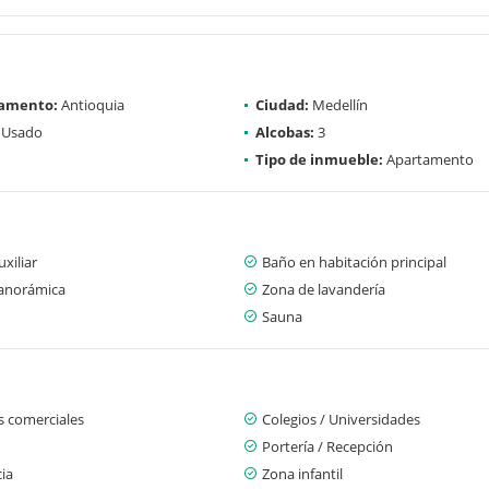
amento:
Antioquia
Ciudad:
Medellín
Usado
Alcobas:
3
Tipo de inmueble:
Apartamento
xiliar
Baño en habitación principal
panorámica
Zona de lavandería
Sauna
s comerciales
Colegios / Universidades
Portería / Recepción
cia
Zona infantil