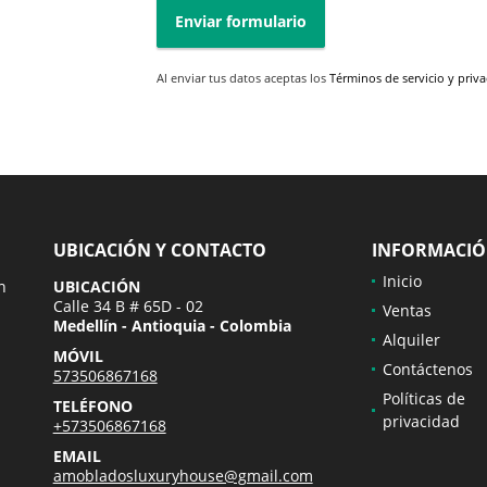
Enviar formulario
Al enviar tus datos aceptas los
Términos de servicio y priv
UBICACIÓN Y CONTACTO
INFORMACI
Inicio
n
UBICACIÓN
Calle 34 B # 65D - 02
Ventas
Medellín - Antioquia - Colombia
Alquiler
MÓVIL
Contáctenos
573506867168
Políticas de
TELÉFONO
privacidad
+573506867168
EMAIL
amobladosluxuryhouse@gmail.com