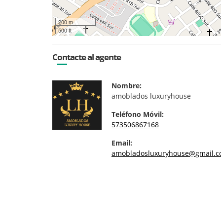
200 m
500 ft
Contacte al agente
Nombre:
amoblados luxuryhouse
Teléfono Móvil:
573506867168
Email:
amobladosluxuryhouse@gmail.