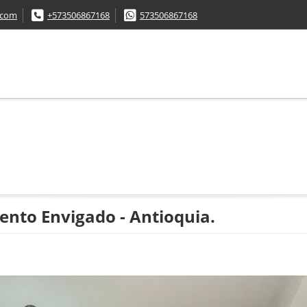
.com
+573506867168
573506867168
to Envigado - Antioquia.