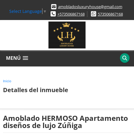
amobladosluxuryhouse@gmail.com
Select Language
▼
+573506867168
573506867168
MENÚ
Inicio
Detalles del inmueble
Amoblado HERMOSO Apartamento
diseños de lujo Zúñiga