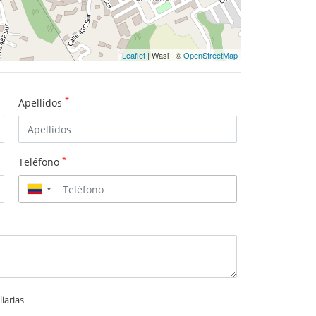
Leaflet
| Wasi - ©
OpenStreetMap
*
Apellidos
*
Teléfono
▼
iarias