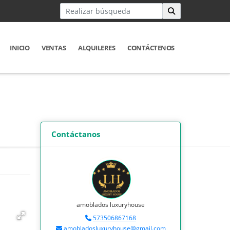
INICIO
VENTAS
ALQUILERES
CONTÁCTENOS
Contáctanos
amoblados luxuryhouse
573506867168
amobladosluxuryhouse@gmail.com