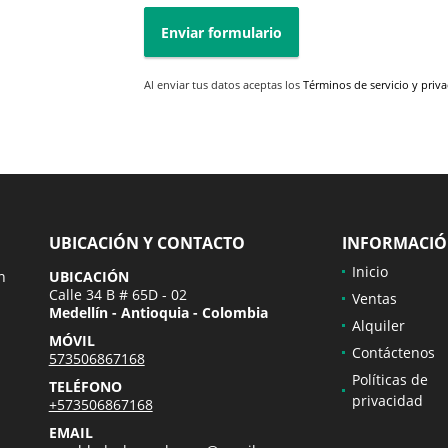
Enviar formulario
Al enviar tus datos aceptas los
Términos de servicio y priv
UBICACIÓN Y CONTACTO
INFORMACI
Inicio
n
UBICACIÓN
Calle 34 B # 65D - 02
Ventas
Medellín - Antioquia - Colombia
Alquiler
MÓVIL
Contáctenos
573506867168
Políticas de
TELÉFONO
privacidad
+573506867168
EMAIL