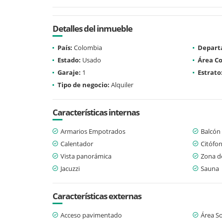
Detalles del inmueble
País:
Colombia
Depart
Estado:
Usado
Área Co
Garaje:
1
Estrato
Tipo de negocio:
Alquiler
Características internas
Armarios Empotrados
Balcón
Calentador
Citófo
Vista panorámica
Zona d
Jacuzzi
Sauna
Características externas
Acceso pavimentado
Área So