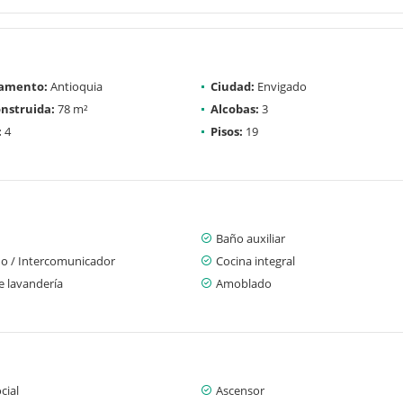
amento:
Antioquia
Ciudad:
Envigado
nstruida:
78 m²
Alcobas:
3
:
4
Pisos:
19
Baño auxiliar
no / Intercomunicador
Cocina integral
e lavandería
Amoblado
cial
Ascensor