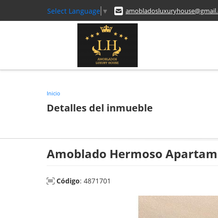
Select Language
▼
amobladosluxuryhouse@gmail
Inicio
Detalles del inmueble
Amoblado Hermoso Apartame
Código
: 4871701