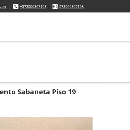
.com
+573506867168
573506867168
nto Sabaneta Piso 19