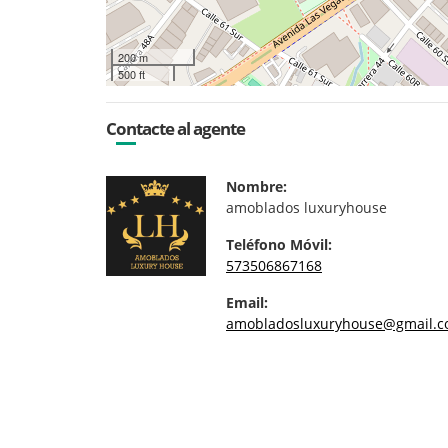
200 m
500 ft
Contacte al agente
Nombre:
amoblados luxuryhouse
Teléfono Móvil:
573506867168
Email:
amobladosluxuryhouse@gmail.