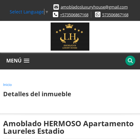
amobladosluxuryhouse@gmail.com
Select Language
▼
+573506867168
573506867168
MENÚ
Inicio
Detalles del inmueble
Amoblado HERMOSO Apartamento
Laureles Estadio