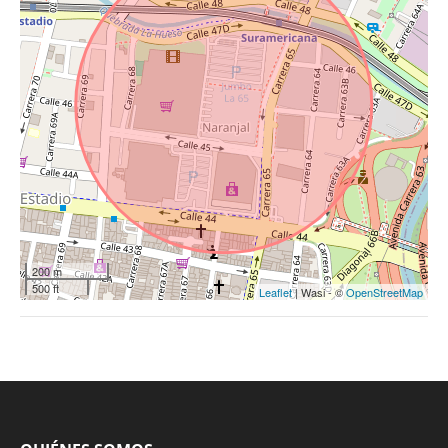
200 m
500 ft
Leaflet
| Wasi - ©
OpenStreetMap