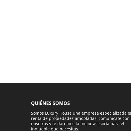
QUIÉNES SOMOS
Somos Luxury House una empresa especializada e
renta de propiedades amobladas, comunícate con
nosotros y te daremos la mejor asesoría para el
inmueble que necesitas.