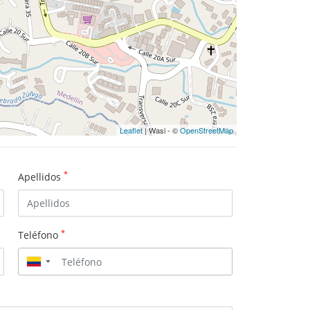
Leaflet
| Wasi - ©
OpenStreetMap
*
Apellidos
*
Teléfono
▼