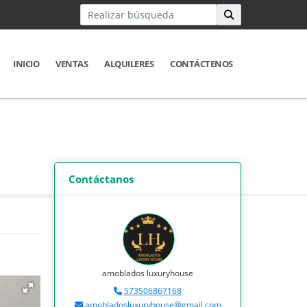
INICIO
VENTAS
ALQUILERES
CONTÁCTENOS
Contáctanos
amoblados luxuryhouse
573506867168
amobladosluxuryhouse@gmail.com