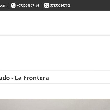
.com
+573506867168
573506867168
do - La Frontera