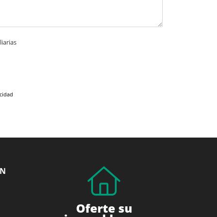
iarias
acidad
ÓN
Oferte su