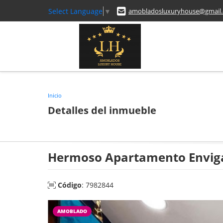
Select Language
▼
amobladosluxuryhouse@gmail
Inicio
Detalles del inmueble
Hermoso Apartamento Enviga
Código
: 7982844
AMOBLADO