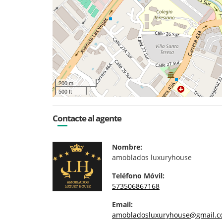
200 m
500 ft
Contacte al agente
Nombre:
amoblados luxuryhouse
Teléfono Móvil:
573506867168
Email:
amobladosluxuryhouse@gmail.