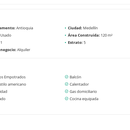
amento:
Antioquia
Ciudad:
Medellín
Usado
Área Construida:
120 m²
1
Estrato:
5
 negocio:
Alquiler
os Empotrados
Balcón
stilo americano
Calentador
cidad
Gas domiciliario
ado
Cocina equipada