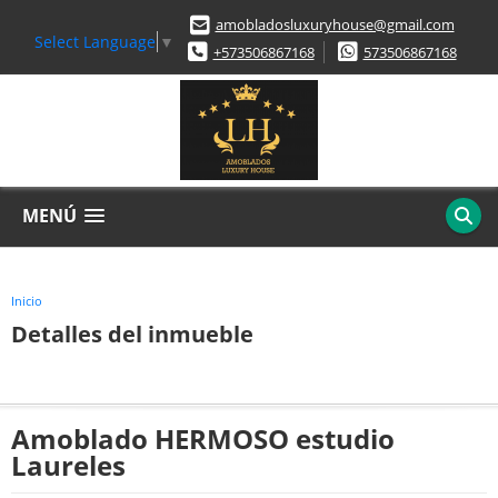
amobladosluxuryhouse@gmail.com
Select Language
▼
+573506867168
573506867168
MENÚ
Inicio
Detalles del inmueble
Amoblado HERMOSO estudio
Laureles