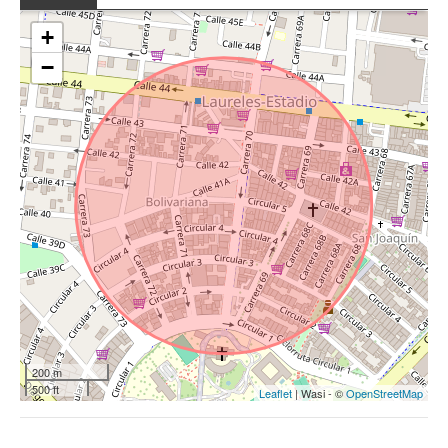
+
−
200 m
500 ft
Leaflet
| Wasi - ©
OpenStreetMap