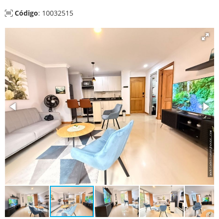
Código
: 10032515