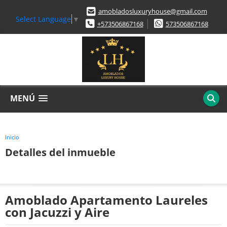
amobladosluxuryhouse@gmail.com
Select Language
▼
+573506867168
573506867168
MENÚ
Inicio
Detalles del inmueble
Amoblado Apartamento Laureles
con Jacuzzi y Aire