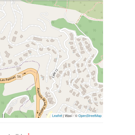
Leaflet
| Wasi - ©
OpenStreetMap
*