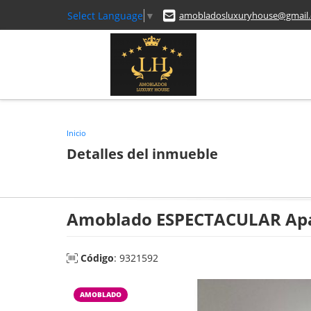
Select Language
▼
amobladosluxuryhouse@gmail
Inicio
Detalles del inmueble
Amoblado ESPECTACULAR Apa
Código
: 9321592
AMOBLADO