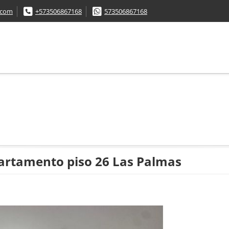
.com
+573506867168
573506867168
rtamento piso 26 Las Palmas