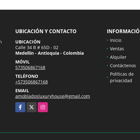
UBICACIÓN Y CONTACTO
INFORMACI
Inicio
n
UBICACIÓN
Calle 34 B # 65D - 02
Ventas
Medellín - Antioquia - Colombia
Alquiler
MÓVIL
Contáctenos
573506867168
Políticas de
TELÉFONO
privacidad
+573506867168
EMAIL
amobladosluxuryhouse@gmail.com
Facebook
X
Instagram