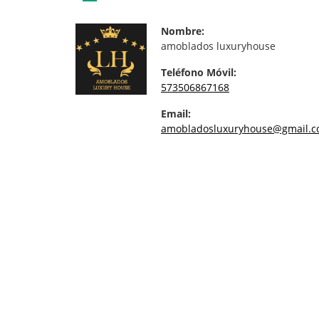
Nombre:
amoblados luxuryhouse
Teléfono Móvil:
573506867168
Email:
amobladosluxuryhouse@gmail.