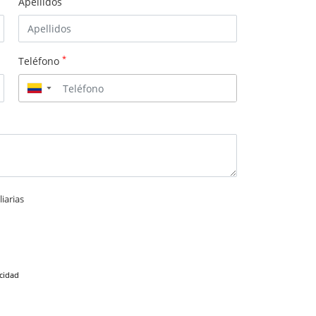
Apellidos
*
Teléfono
▼
iarias
acidad