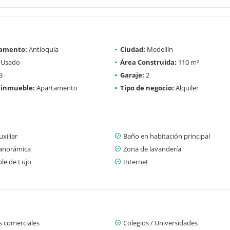
amento:
Antioquia
Ciudad:
Medellín
Usado
Área Construida:
110 m²
3
Garaje:
2
 inmueble:
Apartamento
Tipo de negocio:
Alquiler
xiliar
Baño en habitación principal
panorámica
Zona de lavandería
le de Lujo
Internet
s comerciales
Colegios / Universidades