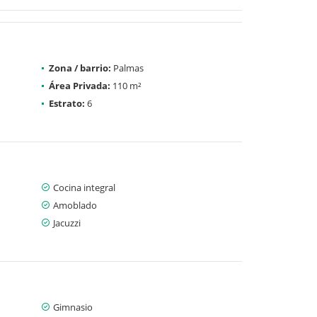
Zona / barrio:
Palmas
Área Privada:
110 m²
Estrato:
6
Cocina integral
Amoblado
Jacuzzi
Gimnasio