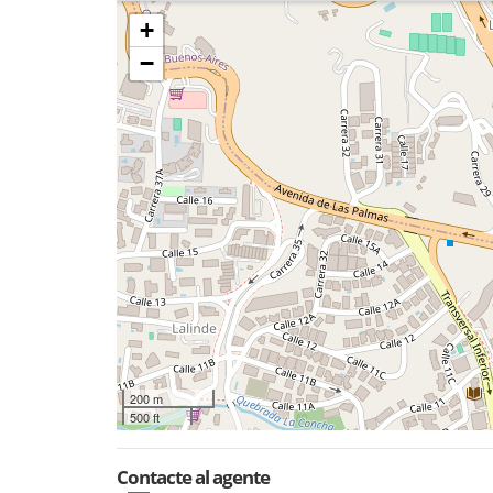
+
−
200 m
500 ft
Contacte al agente