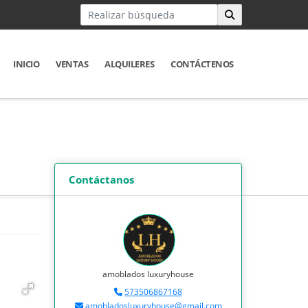
INICIO
VENTAS
ALQUILERES
CONTÁCTENOS
Contáctanos
amoblados luxuryhouse
573506867168
amobladosluxuryhouse@gmail.com