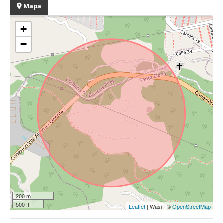
Mapa
+
−
200 m
500 ft
Leaflet
| Wasi - ©
OpenStreetMap