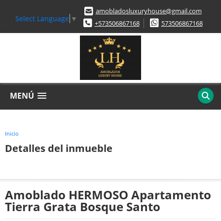
amobladosluxuryhouse@gmail.com
Select Language
▼
+573506867168
573506867168
MENÚ
Inicio
Detalles del inmueble
Amoblado HERMOSO Apartamento
Tierra Grata Bosque Santo