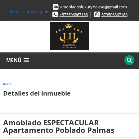
amobladosluxuryhouse@gmail.com
Select Language
▼
+573506867168
573506867168
MENÚ
Inicio
Detalles del inmueble
Amoblado ESPECTACULAR
Apartamento Poblado Palmas