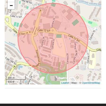
−
200 m
500 ft
Leaflet
| Wasi - ©
OpenStreetMap