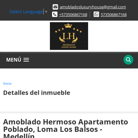
amobladosluxuryhouse@gmail.com
Select Language
▼
+573506867168
573506867168
MENÚ
Inicio
Detalles del inmueble
Amoblado Hermoso Apartamento
Poblado, Loma Los Balsos -
Medellín.