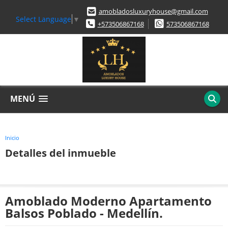
amobladosluxuryhouse@gmail.com
Select Language
▼
+573506867168
573506867168
MENÚ
Inicio
Detalles del inmueble
Amoblado Moderno Apartamento
Balsos Poblado - Medellín.