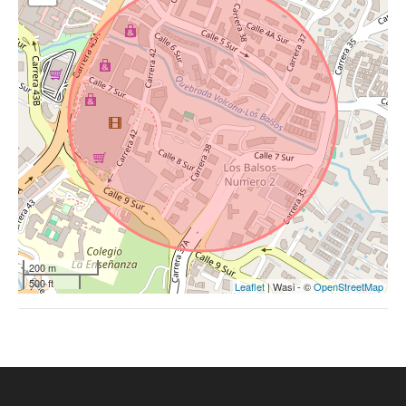
200 m
500 ft
Leaflet
| Wasi - ©
OpenStreetMap