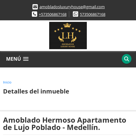
amobladosluxuryhouse@gmail.com
+573506867168
573506867168
MENÚ
Inicio
Detalles del inmueble
Amoblado Hermoso Apartamento
de Lujo Poblado - Medellín.