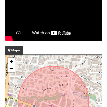
Mapa
+
−