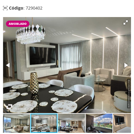
Código
: 7290402
AMOBLADO