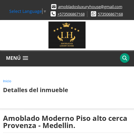
amobladosluxuryhouse@gmail.com
Select Language
▼
+573506867168
573506867168
MENÚ
Inicio
Detalles del inmueble
Amoblado Moderno Piso alto cerca
Provenza - Medellin.