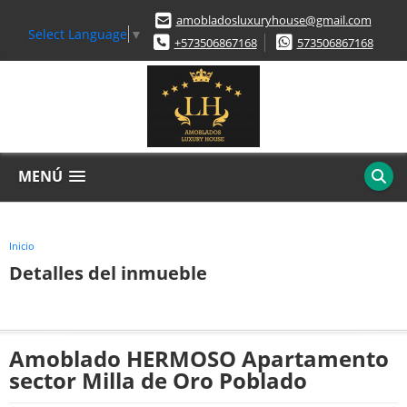
amobladosluxuryhouse@gmail.com
Select Language
▼
+573506867168
573506867168
MENÚ
Inicio
Detalles del inmueble
Amoblado HERMOSO Apartamento
sector Milla de Oro Poblado