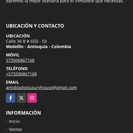
daremos la mejor asesoría para el inmueble que necesitas.
UBICACIÓN Y CONTACTO
UBICACIÓN
Calle 34 B # 65D - 02
Medellín - Antioquia - Colombia
MÓVIL
573506867168
TELÉFONO
+573506867168
EMAIL
amobladosluxuryhouse@gmail.com
Facebook
X
Instagram
INFORMACIÓN
Inicio
Ventas