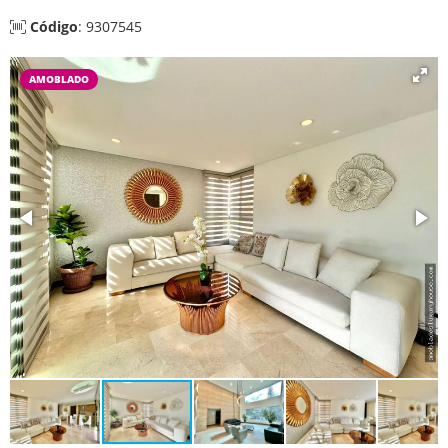
Código
: 9307545
AMOBLADO