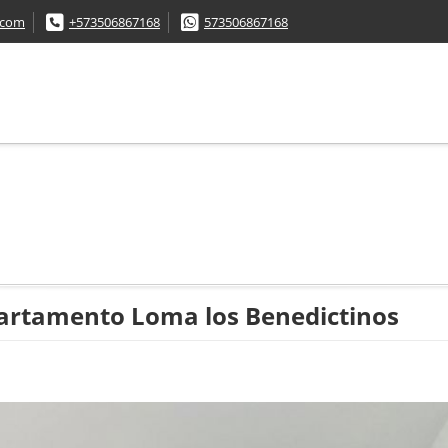
.com
+573506867168
573506867168
rtamento Loma los Benedictinos