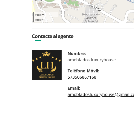
200 m
500 ft
Contacte al agente
Nombre:
amoblados luxuryhouse
Teléfono Móvil:
573506867168
Email:
amobladosluxuryhouse@gmail.