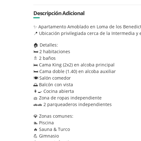
Descripción Adicional
✨ Apartamento Amoblado en Loma de los Benedic
📍 Ubicación privilegiada cerca de la Intermedia y 
🏠 Detalles:
🛏️ 2 habitaciones
🚿 2 baños
🛌 Cama King (2x2) en alcoba principal
🛏️ Cama doble (1.40) en alcoba auxiliar
🍽️ Salón comedor
🌅 Balcón con vista
👩‍🍳 Cocina abierta
🧺 Zona de ropas independiente
🚗🚗 2 parqueaderos independientes
💎 Zonas comunes:
🏊 Piscina
🔥 Sauna & Turco
💪 Gimnasio