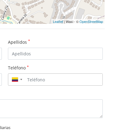
Leaflet
| Wasi - ©
OpenStreetMap
*
Apellidos
*
Teléfono
▼
iarias