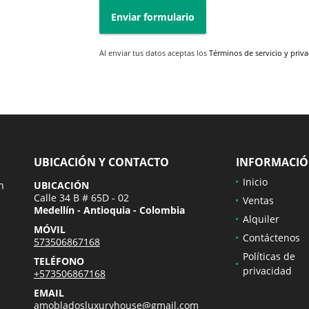
Enviar formulario
Al enviar tus datos aceptas los
Términos de servicio y priv
UBICACIÓN Y CONTACTO
INFORMACI
Inicio
n
UBICACIÓN
Calle 34 B # 65D - 02
Ventas
Medellín - Antioquia - Colombia
Alquiler
MÓVIL
Contáctenos
573506867168
Políticas de
TELÉFONO
privacidad
+573506867168
EMAIL
amobladosluxuryhouse@gmail.com