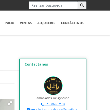
INICIO
VENTAS
ALQUILERES
CONTÁCTENOS
Contáctanos
amoblados luxuryhouse
573506867168
amobladosluxuryhouse@gmail.com