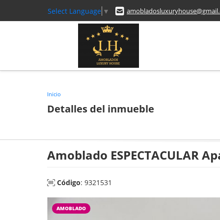
Select Language
▼
amobladosluxuryhouse@gmail
Inicio
Detalles del inmueble
Amoblado ESPECTACULAR Apa
Código
: 9321531
AMOBLADO