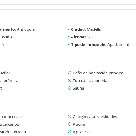
amento:
Antioquia
Ciudad:
Medellín
Usado
Alcobas:
2
:
6
Tipo de inmueble:
Apartamento
xiliar
Baño en habitación principal
panorámica
Zona de lavandería
t
Sauna
s comerciales
Colegios / Universidades
s cercanos
Piscina
zación Cerrada
Vigilancia