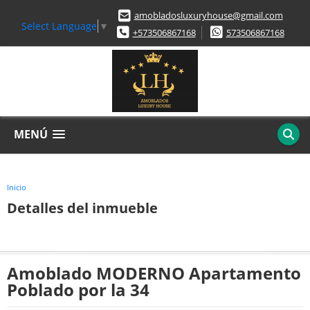
amobladosluxuryhouse@gmail.com
Select Language
▼
+573506867168
573506867168
MENÚ
Inicio
Detalles del inmueble
Amoblado MODERNO Apartamento
Poblado por la 34