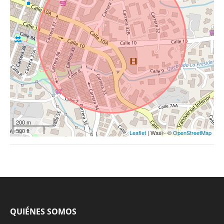
200 m
500 ft
Leaflet
| Wasi - ©
OpenStreetMap
QUIÉNES SOMOS