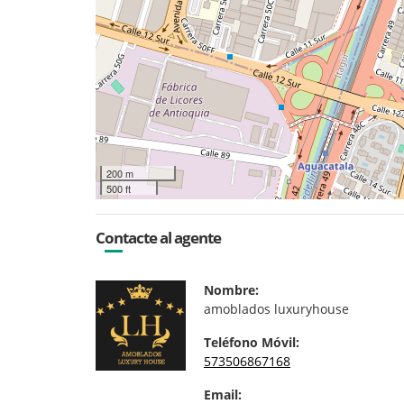
200 m
500 ft
Contacte al agente
Nombre:
amoblados luxuryhouse
Teléfono Móvil:
573506867168
Email: