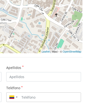
Leaflet
| Wasi - ©
OpenStreetMap
*
Apellidos
*
Teléfono
▼