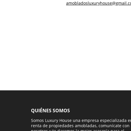
amobladosluxuryhouse@gmail.
QUIÉNES SOMOS
Somos Luxury House una empresa especializada e
renta de propiedades amobladas, comunícate con
nosotros y te daremos la mejor asesoría para el