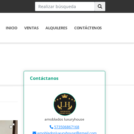
INICIO
VENTAS
ALQUILERES
CONTÁCTENOS
Contáctanos
amoblados luxuryhouse
573506867168
amobladosluxuryhouse@gmail.com