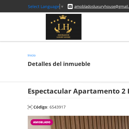
Select Language
▼
amobladosluxuryhouse@gmail
Inicio
Detalles del inmueble
Espectacular Apartamento 2 H
Código
: 6543917
AMOBLADO