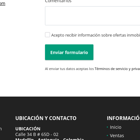
Comentarios
com
Acepto recibir información sobre ofertas inmobil
Enviar formulario
Al enviar tus datos aceptas los
Términos de servicio y priv
UBICACIÓN Y CONTACTO
INFORMACI
Inicio
n
UBICACIÓN
Calle 34 B # 65D - 02
Ventas
Medellín - Antioquia - Colombia