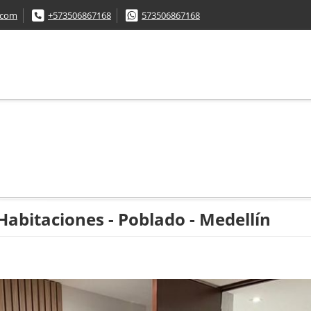
.com
+573506867168
573506867168
abitaciones - Poblado - Medellín