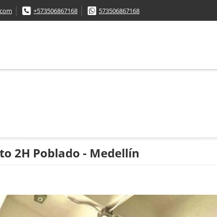
.com
+573506867168
573506867168
 2H Poblado - Medellín