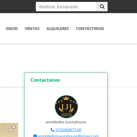
INICIO
VENTAS
ALQUILERES
CONTÁCTENOS
Contáctanos
amoblados luxuryhouse
573506867168
amobladosluxuryhouse@gmail.com