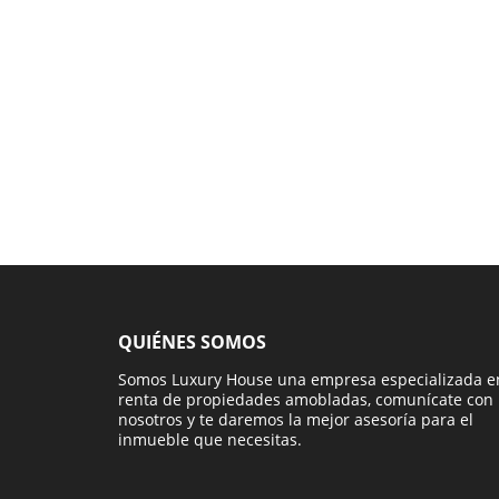
QUIÉNES SOMOS
Somos Luxury House una empresa especializada e
renta de propiedades amobladas, comunícate con
nosotros y te daremos la mejor asesoría para el
inmueble que necesitas.