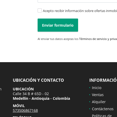
Acepto recibir información sobre ofertas inmobil
Enviar formulario
Al enviar tus datos aceptas los
Términos de servicio y priv
UBICACIÓN Y CONTACTO
INFORMACI
Inicio
n
UBICACIÓN
Calle 34 B # 65D - 02
Ventas
Medellín - Antioquia - Colombia
Alquiler
MÓVIL
Contáctenos
573506867168
Políticas de