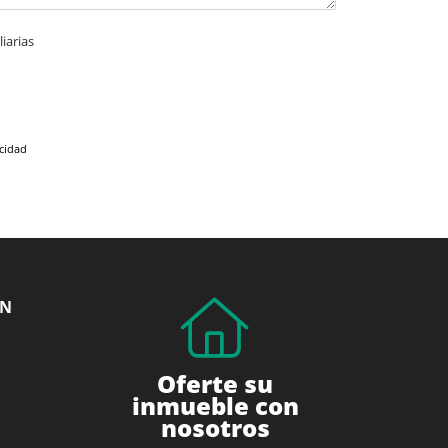
iarias
acidad
ÓN
Oferte su
inmueble con
nosotros