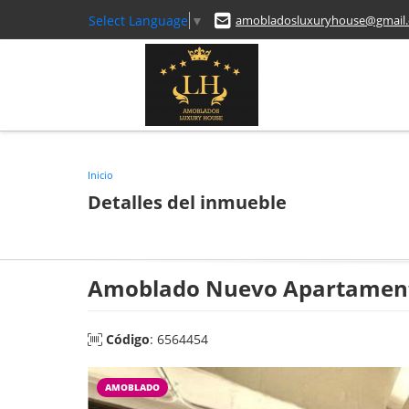
Select Language
▼
amobladosluxuryhouse@gmail
Inicio
Detalles del inmueble
Amoblado Nuevo Apartamento
Código
: 6564454
AMOBLADO