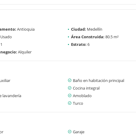
amento:
Antioquia
Ciudad:
Medellín
Usado
Área Construida:
80.5 m²
1
Estrato:
6
 negocio:
Alquiler
xiliar
Baño en habitación principal
Cocina integral
e lavandería
Amoblado
Turco
or
Garaje