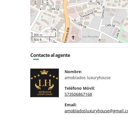
200 m
500 ft
Contacte al agente
Nombre:
amoblados luxuryhouse
Teléfono Móvil:
573506867168
Email:
amobladosluxuryhouse@gmail.