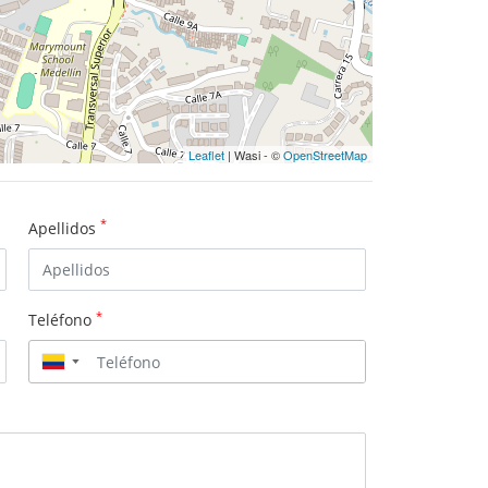
Leaflet
| Wasi - ©
OpenStreetMap
*
Apellidos
*
Teléfono
▼