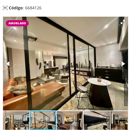
Código
: 6684126
AMOBLADO