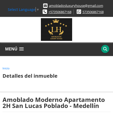
amobladosluxuryhouse@gmail.com
Select Language
▼
+573506867168
573506867168
MENÚ
Inicio
Detalles del inmueble
Amoblado Moderno Apartamento
2H San Lucas Poblado - Medellín