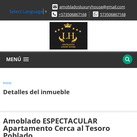
amobladosluxuryhouse@gmail.com
Select Language
▼
+573506867168
573506867168
MENÚ
Inicio
Detalles del inmueble
Amoblado ESPECTACULAR
Apartamento Cerca al Tesoro
Poblado