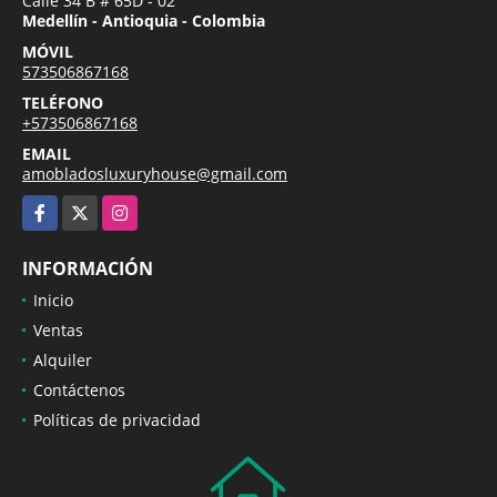
Calle 34 B # 65D - 02
Medellín - Antioquia - Colombia
MÓVIL
573506867168
TELÉFONO
+573506867168
EMAIL
amobladosluxuryhouse@gmail.com
Facebook
X
Instagram
INFORMACIÓN
Inicio
Ventas
Alquiler
Contáctenos
Políticas de privacidad