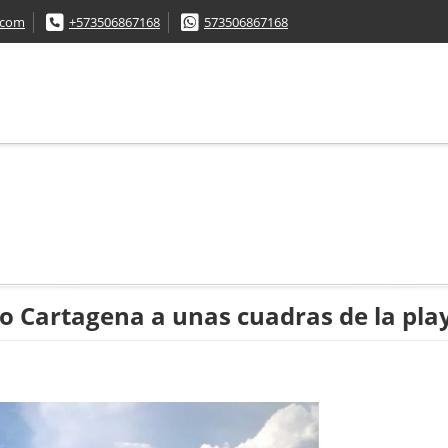
.com
+573506867168
573506867168
Cartagena a unas cuadras de la pla