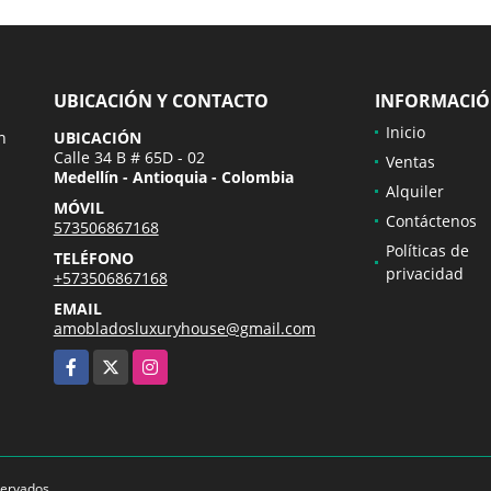
UBICACIÓN Y CONTACTO
INFORMACI
Inicio
n
UBICACIÓN
Calle 34 B # 65D - 02
Ventas
Medellín - Antioquia - Colombia
Alquiler
MÓVIL
Contáctenos
573506867168
Políticas de
TELÉFONO
privacidad
+573506867168
EMAIL
amobladosluxuryhouse@gmail.com
Facebook
X
Instagram
servados.