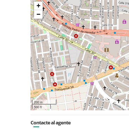
+
−
200 m
500 ft
Contacte al agente