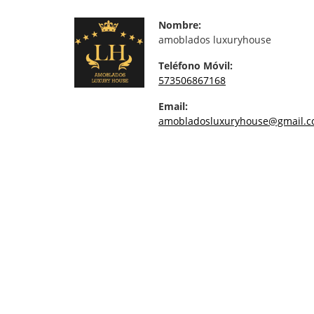
Nombre:
amoblados luxuryhouse
Teléfono Móvil:
573506867168
Email:
amobladosluxuryhouse@gmail.