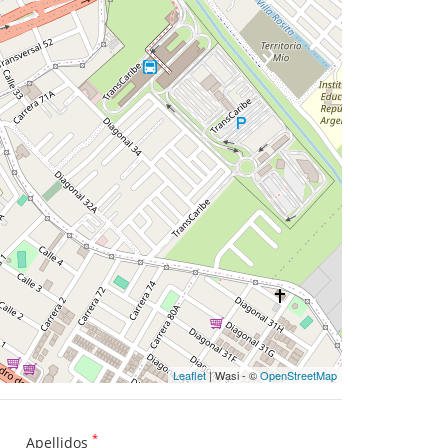
Leaflet
| Wasi - ©
OpenStreetMap
*
Apellidos