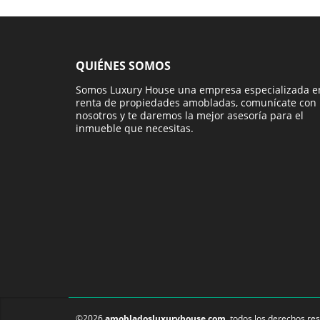
QUIÉNES SOMOS
Somos Luxury House una empresa especializada e
renta de propiedades amobladas, comunícate con
nosotros y te daremos la mejor asesoría para el
inmueble que necesitas.
©2026
amobladosluxuryhouse.com
, todos los derechos re