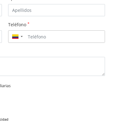
*
Teléfono
▼
iarias
acidad