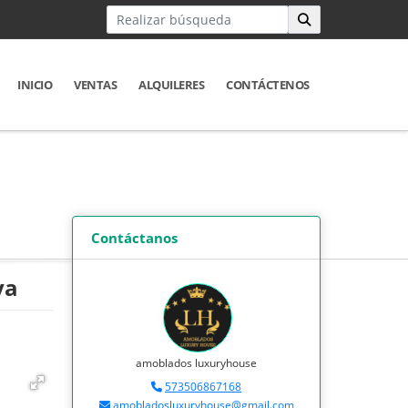
INICIO
VENTAS
ALQUILERES
CONTÁCTENOS
Contáctanos
ya
amoblados luxuryhouse
573506867168
amobladosluxuryhouse@gmail.com