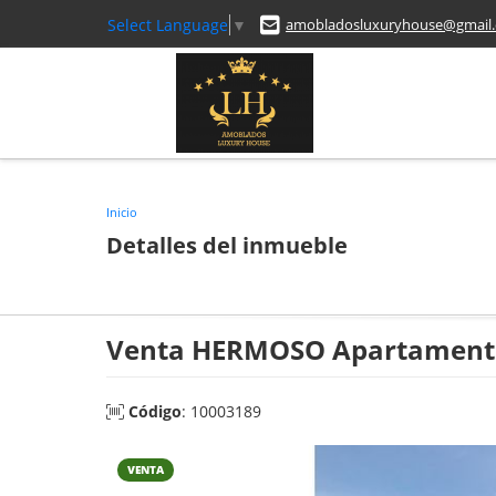
Select Language
▼
amobladosluxuryhouse@gmail
Inicio
Detalles del inmueble
Venta HERMOSO Apartamento 
Código
: 10003189
VENTA