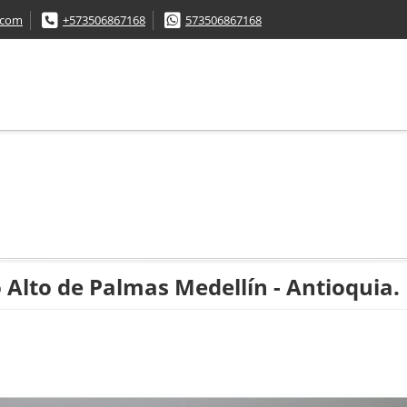
.com
+573506867168
573506867168
lto de Palmas Medellín - Antioquia.