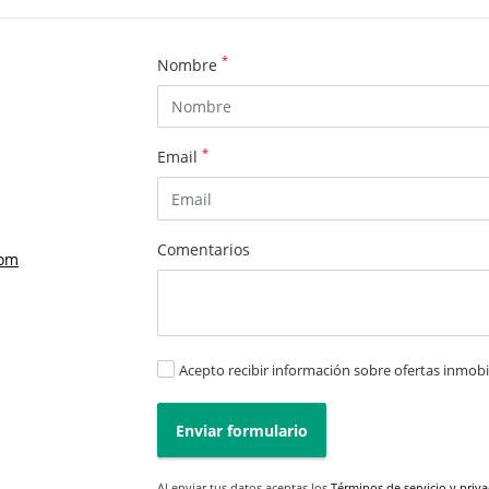
*
Nombre
*
Email
Comentarios
com
Acepto recibir información sobre ofertas inmobil
Enviar formulario
Al enviar tus datos aceptas los
Términos de servicio y priv