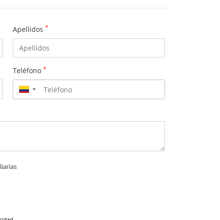
*
Apellidos
*
Teléfono
▼
iarias
acidad