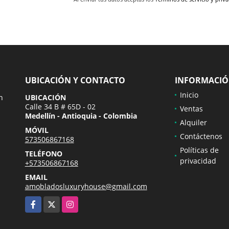
UBICACIÓN Y CONTACTO
INFORMACI
Inicio
n
UBICACIÓN
Calle 34 B # 65D - 02
Ventas
Medellín - Antioquia - Colombia
Alquiler
MÓVIL
Contáctenos
573506867168
Políticas de
TELÉFONO
privacidad
+573506867168
EMAIL
amobladosluxuryhouse@gmail.com
Facebook
X
Instagram