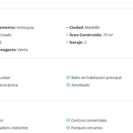
amento:
Antioquia
Ciudad:
Medellín
Usado
Área Construida:
75 m²
2
Garaje:
2
 negocio:
Venta
xiliar
Baño en habitación principal
panorámica
Amoblado
or
Centros comerciales
adero visitantes
Parques cercanos