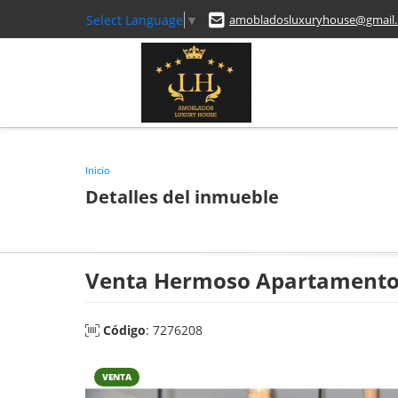
Select Language
▼
amobladosluxuryhouse@gmail
Inicio
Detalles del inmueble
Venta Hermoso Apartamento A
Código
: 7276208
VENTA