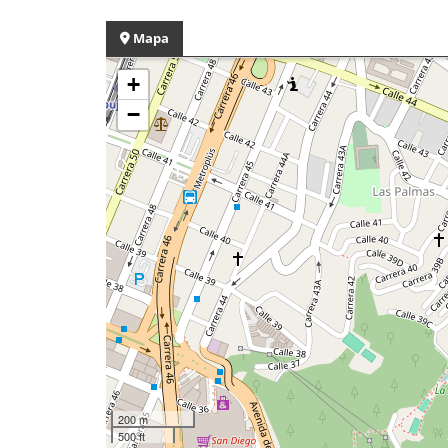
Mapa
+
−
200 m
500 ft