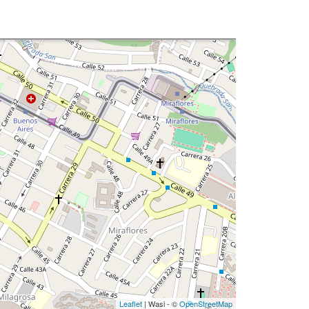
Leaflet
| Wasi - ©
OpenStreetMap