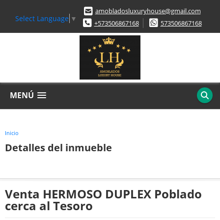
amobladosluxuryhouse@gmail.com
Select Language
▼
+573506867168
573506867168
MENÚ
Inicio
Detalles del inmueble
Venta HERMOSO DUPLEX Poblado
cerca al Tesoro