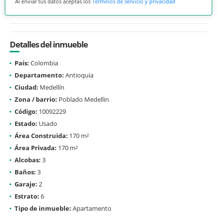
Al enviar tus datos aceptas los
Términos de servicio y privacidad
Detalles del inmueble
País:
Colombia
Departamento:
Antioquia
Ciudad:
Medellín
Zona / barrio:
Poblado Medellin
Código:
10092229
Estado:
Usado
Área Construida:
170 m²
Área Privada:
170 m²
Alcobas:
3
Baños:
3
Garaje:
2
Estrato:
6
Tipo de inmueble:
Apartamento