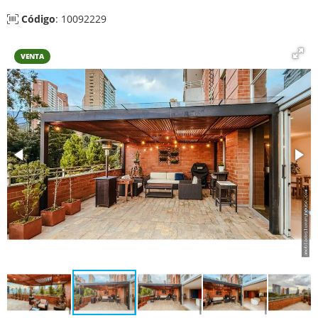
Código
: 10092229
VENTA