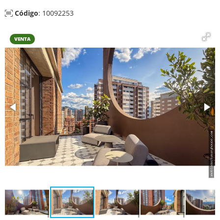
Código
: 10092253
VENTA