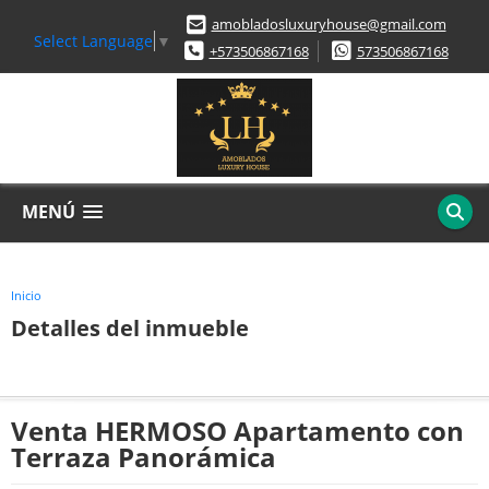
amobladosluxuryhouse@gmail.com
Select Language
▼
+573506867168
573506867168
MENÚ
Inicio
Detalles del inmueble
Venta HERMOSO Apartamento con
Terraza Panorámica