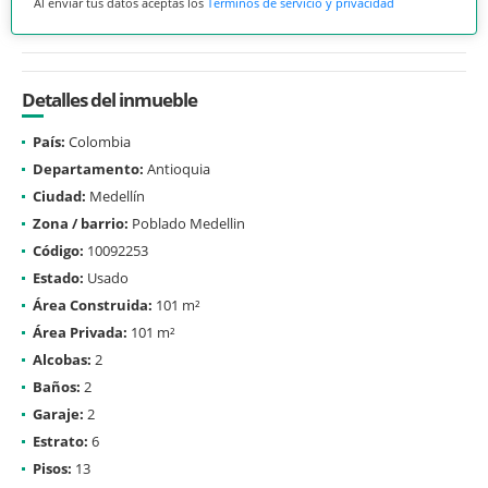
Al enviar tus datos aceptas los
Términos de servicio y privacidad
Detalles del inmueble
País:
Colombia
Departamento:
Antioquia
Ciudad:
Medellín
Zona / barrio:
Poblado Medellin
Código:
10092253
Estado:
Usado
Área Construida:
101 m²
Área Privada:
101 m²
Alcobas:
2
Baños:
2
Garaje:
2
Estrato:
6
Pisos:
13