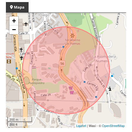
Mapa
+
−
200 m
500 ft
Leaflet
| Wasi - ©
OpenStreetMap