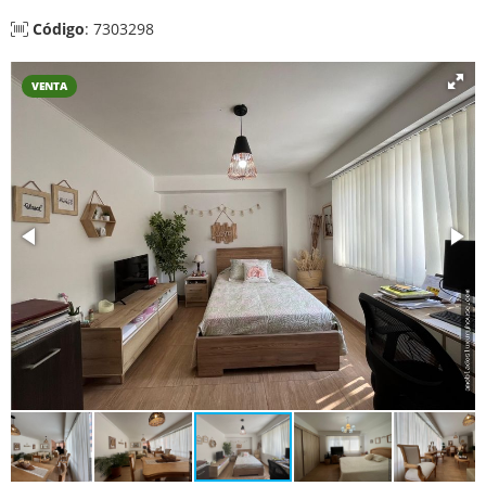
Código
: 7303298
VENTA