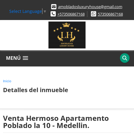
amobladosluxuryhouse@gmail.com
Select Language
▼
+573506867168
573506867168
MENÚ
Inicio
Detalles del inmueble
Venta Hermoso Apartamento
Poblado la 10 - Medellin.