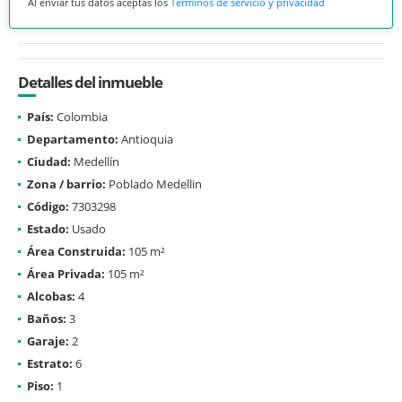
Al enviar tus datos aceptas los
Términos de servicio y privacidad
Detalles del inmueble
País:
Colombia
Departamento:
Antioquia
Ciudad:
Medellín
Zona / barrio:
Poblado Medellin
Código:
7303298
Estado:
Usado
Área Construida:
105 m²
Área Privada:
105 m²
Alcobas:
4
Baños:
3
Garaje:
2
Estrato:
6
Piso:
1