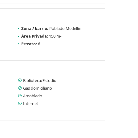
Zona / barrio:
Poblado Medellin
Área Privada:
150 m²
Estrato:
6
Biblioteca/Estudio
Gas domiciliario
Amoblado
Internet