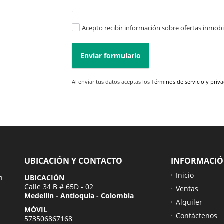
Acepto recibir información sobre ofertas inmobil
Enviar formulario
Al enviar tus datos aceptas los
Términos de servicio y priv
UBICACIÓN Y CONTACTO
INFORMACI
Inicio
n
UBICACIÓN
Calle 34 B # 65D - 02
Ventas
Medellín - Antioquia - Colombia
Alquiler
MÓVIL
Contáctenos
573506867168