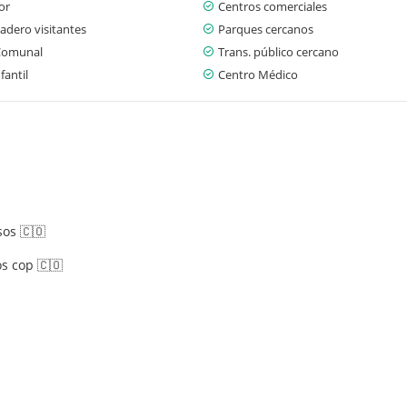
or
Centros comerciales
adero visitantes
Parques cercanos
Comunal
Trans. público cercano
fantil
Centro Médico
s
sos 🇨🇴
s cop 🇨🇴