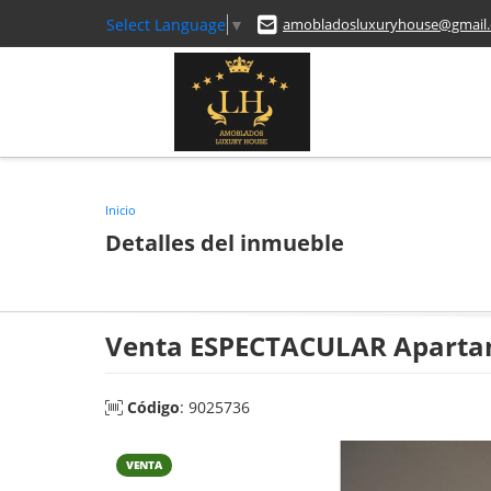
Select Language
▼
amobladosluxuryhouse@gmail
Inicio
Detalles del inmueble
Venta ESPECTACULAR Apartam
Código
: 9025736
VENTA