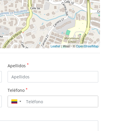
Leaflet
| Wasi - ©
OpenStreetMap
*
Apellidos
*
Teléfono
▼