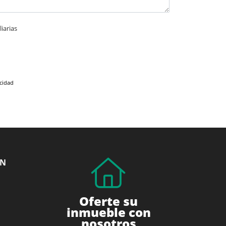
iarias
acidad
ÓN
Oferte su
inmueble con
nosotros