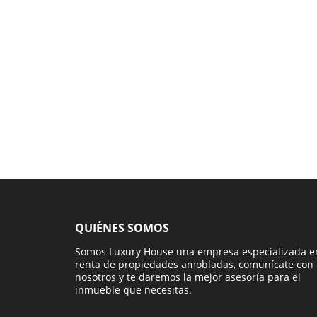
QUIÉNES SOMOS
Somos Luxury House una empresa especializada e
renta de propiedades amobladas, comunícate con
nosotros y te daremos la mejor asesoría para el
inmueble que necesitas.