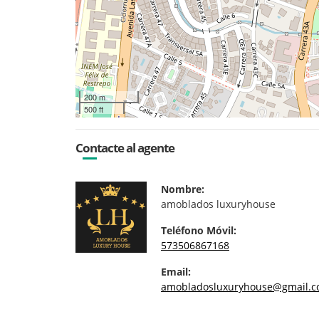
200 m
500 ft
Contacte al agente
Nombre:
amoblados luxuryhouse
Teléfono Móvil:
573506867168
Email:
amobladosluxuryhouse@gmail.