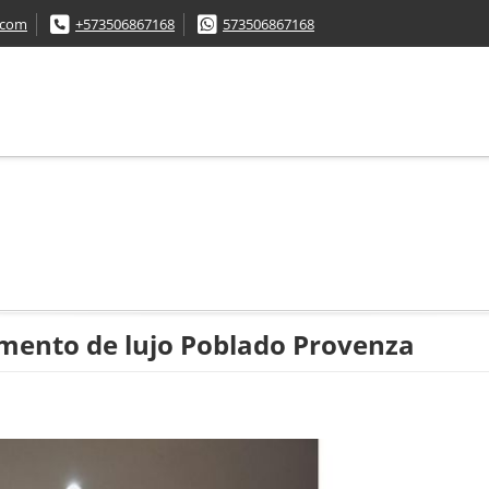
.com
+573506867168
573506867168
ento de lujo Poblado Provenza