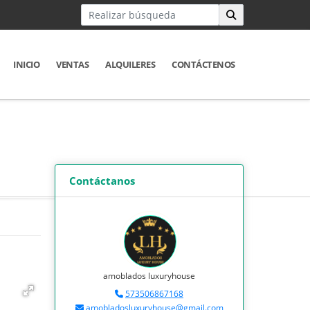
INICIO
VENTAS
ALQUILERES
CONTÁCTENOS
Contáctanos
amoblados luxuryhouse
573506867168
amobladosluxuryhouse@gmail.com