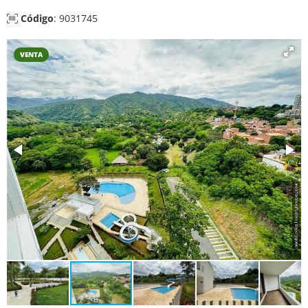
Código
: 9031745
VENTA