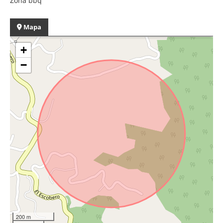
Zona bbq
Mapa
+
−
200 m