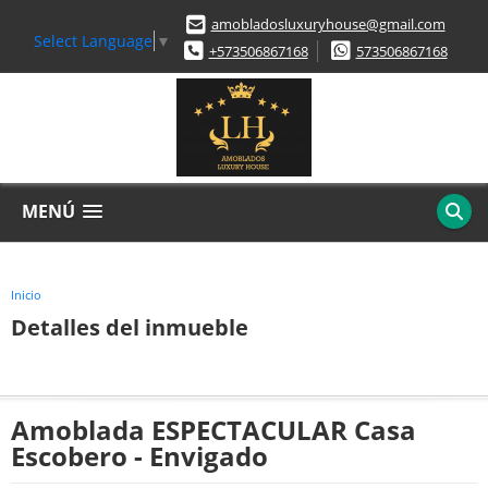
amobladosluxuryhouse@gmail.com
Select Language
▼
+573506867168
573506867168
MENÚ
Inicio
Detalles del inmueble
Amoblada ESPECTACULAR Casa
Escobero - Envigado