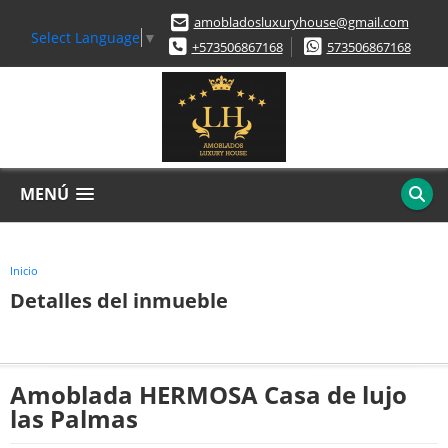
amobladosluxuryhouse@gmail.com
Select Language
▼
+573506867168
573506867168
MENÚ
Inicio
Detalles del inmueble
Amoblada HERMOSA Casa de lujo
las Palmas