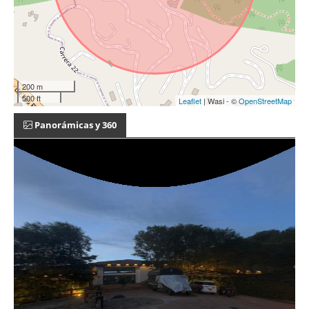
200 m
500 ft
Leaflet
| Wasi - ©
OpenStreetMap
Panorámicas y 360