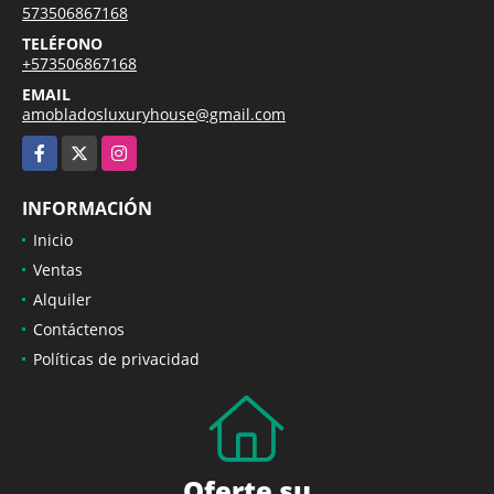
573506867168
TELÉFONO
+573506867168
EMAIL
amobladosluxuryhouse@gmail.com
Facebook
X
Instagram
INFORMACIÓN
Inicio
Ventas
Alquiler
Contáctenos
Políticas de privacidad
Oferte su