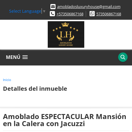
amobladosluxuryhouse@gmail.com
Select Language
▼
+573506867168
573506867168
MENÚ
Inicio
Detalles del inmueble
Amoblado ESPECTACULAR Mansión
en la Calera con Jacuzzi