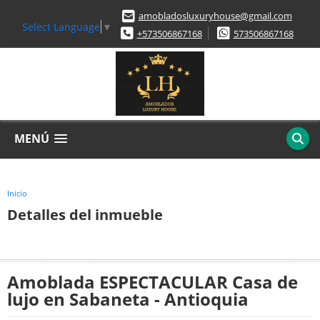
amobladosluxuryhouse@gmail.com
Select Language
▼
+573506867168
573506867168
MENÚ
Inicio
Detalles del inmueble
Amoblada ESPECTACULAR Casa de
lujo en Sabaneta - Antioquia