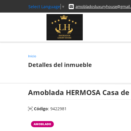
Select Language
▼
amobladosluxuryhouse@gmail
Inicio
Detalles del inmueble
Amoblada HERMOSA Casa de 
Código
: 9422981
AMOBLADO