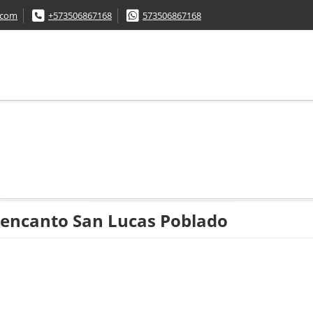
.com
+573506867168
573506867168
encanto San Lucas Poblado