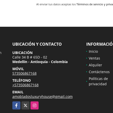
Al enviar tus datos aceptas los
Términos de servicio y priv
UBICACIÓN Y CONTACTO
INFORMACI
Inicio
n
UBICACIÓN
Calle 34 B # 65D - 02
Ventas
Medellín - Antioquia - Colombia
Alquiler
MÓVIL
Contáctenos
573506867168
Políticas de
TELÉFONO
privacidad
+573506867168
EMAIL
amobladosluxuryhouse@gmail.com
Facebook
X
Instagram