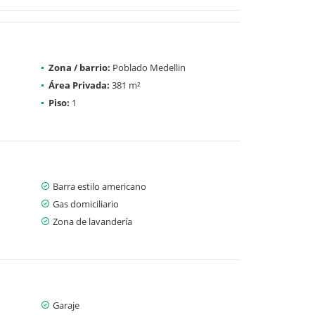
Zona / barrio:
Poblado Medellin
Área Privada:
381 m²
Piso:
1
Barra estilo americano
Gas domiciliario
Zona de lavandería
Garaje