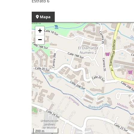
Estrato 6
Mapa
+
−
200 m