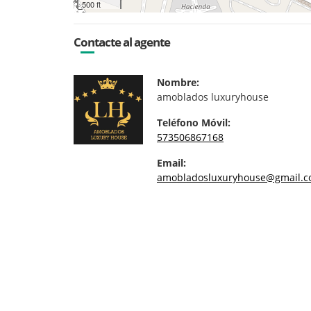
500 ft
Contacte al agente
Nombre:
amoblados luxuryhouse
Teléfono Móvil:
573506867168
Email:
amobladosluxuryhouse@gmail.