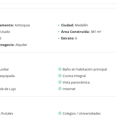
amento:
Antioquia
Ciudad:
Medellín
Usado
Área Construida:
381 m²
5
Estrato:
6
 negocio:
Alquiler
xiliar
Baño en habitación principal
 equipada
Cocina integral
Vista panorámica
le de Lujo
Internet
 frutales
Colegios / Universidades