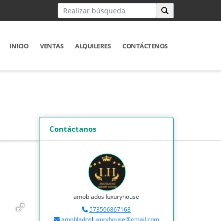
INICIO
VENTAS
ALQUILERES
CONTÁCTENOS
Contáctanos
amoblados luxuryhouse
573506867168
amobladosluxuryhouse@gmail.com