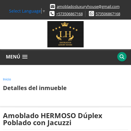
amobladosluxuryhouse@gmail.com
Select Language
▼
+573506867168
573506867168
MENÚ
Inicio
Detalles del inmueble
Amoblado HERMOSO Dúplex
Poblado con Jacuzzi