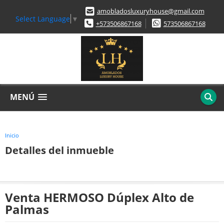
amobladosluxuryhouse@gmail.com
Select Language
▼
+573506867168
573506867168
MENÚ
Inicio
Detalles del inmueble
Venta HERMOSO Dúplex Alto de
Palmas