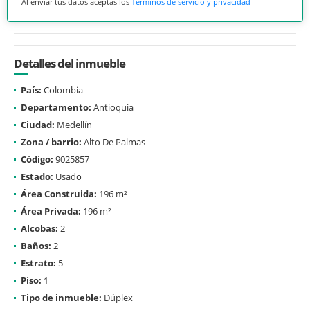
Al enviar tus datos aceptas los
Términos de servicio y privacidad
Detalles del inmueble
País:
Colombia
Departamento:
Antioquia
Ciudad:
Medellín
Zona / barrio:
Alto De Palmas
Código:
9025857
Estado:
Usado
Área Construida:
196 m²
Área Privada:
196 m²
Alcobas:
2
Baños:
2
Estrato:
5
Piso:
1
Tipo de inmueble:
Dúplex