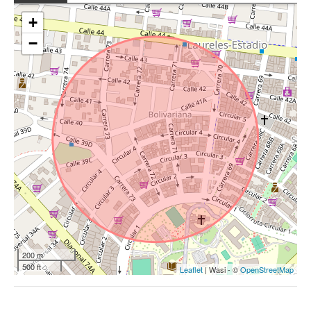
+
−
200 m
500 ft
Leaflet
| Wasi - ©
OpenStreetMap