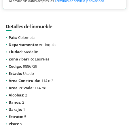
Al enviar tus datos aceptas los
Términos de servicio y privacidad
Detalles del inmueble
País:
Colombia
Departamento:
Antioquia
Ciudad:
Medellín
Zona / barrio:
Laureles
Código:
9886739
Estado:
Usado
Área Construida:
114 m²
Área Privada:
114 m²
Alcobas:
2
Baños:
2
Garaje:
1
Estrato:
5
Pisos:
5