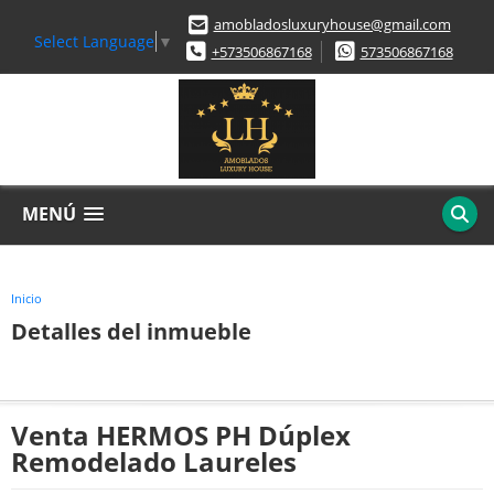
amobladosluxuryhouse@gmail.com
Select Language
▼
+573506867168
573506867168
MENÚ
Inicio
Detalles del inmueble
Venta HERMOS PH Dúplex
Remodelado Laureles