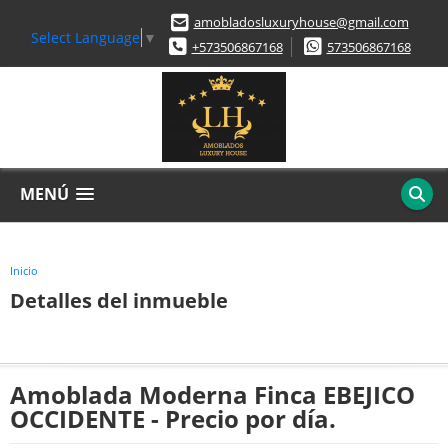
amobladosluxuryhouse@gmail.com
Select Language
▼
+573506867168
573506867168
MENÚ
Inicio
Detalles del inmueble
Amoblada Moderna Finca EBEJICO
OCCIDENTE - Precio por día.