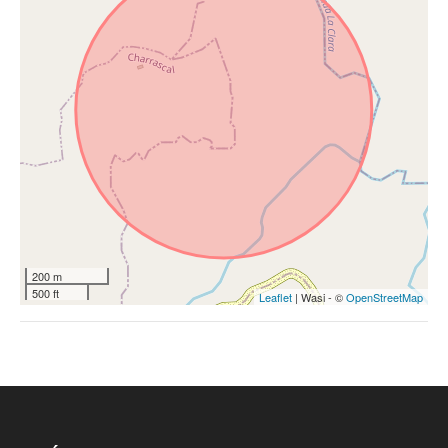
200 m
500 ft
Leaflet
| Wasi - ©
OpenStreetMap