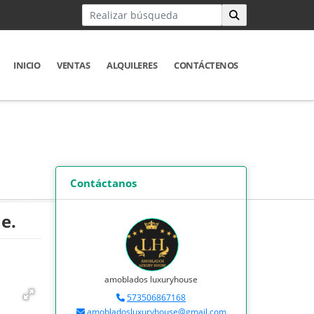
INICIO
VENTAS
ALQUILERES
CONTÁCTENOS
Contáctanos
e.
amoblados luxuryhouse
573506867168
amobladosluxuryhouse@gmail.com