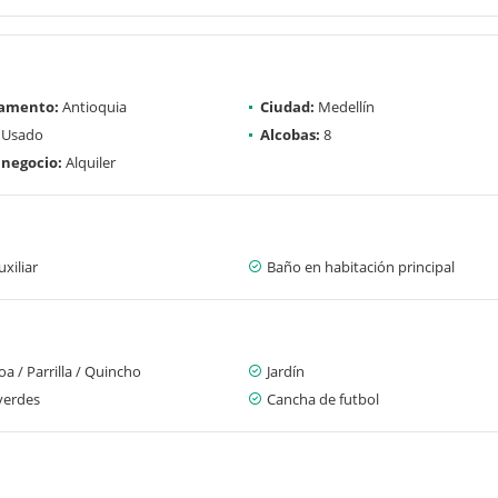
amento:
Antioquia
Ciudad:
Medellín
Usado
Alcobas:
8
 negocio:
Alquiler
xiliar
Baño en habitación principal
a / Parrilla / Quincho
Jardín
verdes
Cancha de futbol