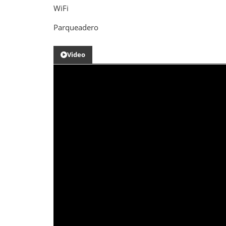
WiFi
Parqueadero
Video