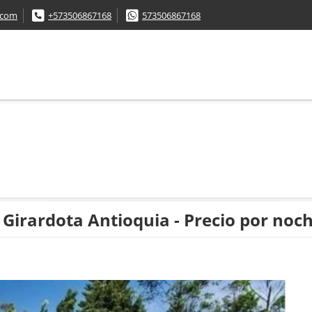
.com
+573506867168
573506867168
Girardota Antioquia - Precio por noch