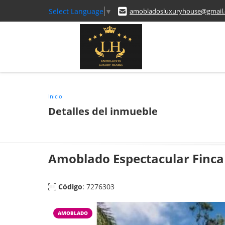
Select Language
▼
amobladosluxuryhouse@gmail
Inicio
Detalles del inmueble
Amoblado Espectacular Finca 
Código
: 7276303
AMOBLADO