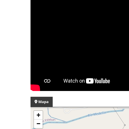
Mapa
+
−