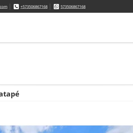
.com
+573506867168
573506867168
atapé