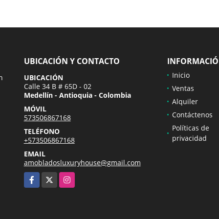
UBICACIÓN Y CONTACTO
INFORMACI
Inicio
n
UBICACIÓN
Calle 34 B # 65D - 02
Ventas
Medellín - Antioquia - Colombia
Alquiler
MÓVIL
Contáctenos
573506867168
Políticas de
TELÉFONO
privacidad
+573506867168
EMAIL
amobladosluxuryhouse@gmail.com
Facebook
X
Instagram