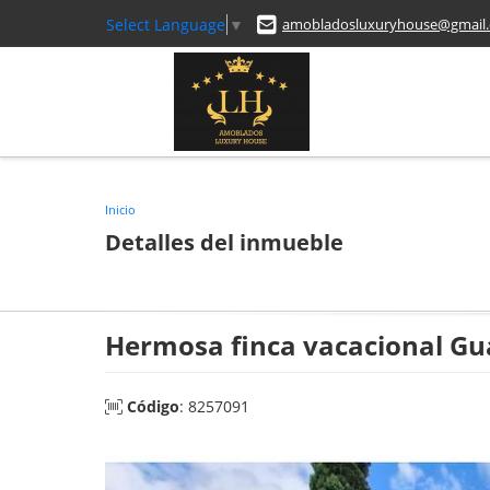
Select Language
▼
amobladosluxuryhouse@gmail
Inicio
Detalles del inmueble
Hermosa finca vacacional Gu
Código
: 8257091