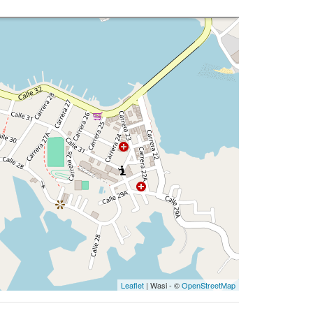
Leaflet
| Wasi - ©
OpenStreetMap