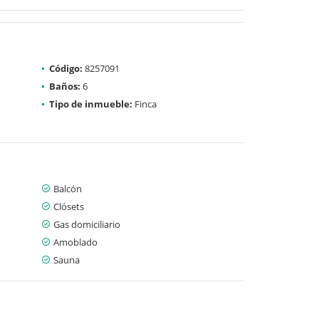
Código:
8257091
Baños:
6
Tipo de inmueble:
Finca
Balcón
Clósets
Gas domiciliario
Amoblado
Sauna