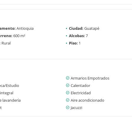
amento:
Antioquia
Ciudad:
Guatapé
rreno:
600 m²
Alcobas:
7
:
Rural
Piso:
1
Armarios Empotrados
eca/Estudio
Calentador
integral
Electricidad
e lavandería
Aire acondicionado
t
Jacuzzi