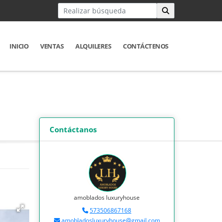
INICIO
VENTAS
ALQUILERES
CONTÁCTENOS
Contáctanos
amoblados luxuryhouse
573506867168
amobladosluxuryhouse@gmail.com