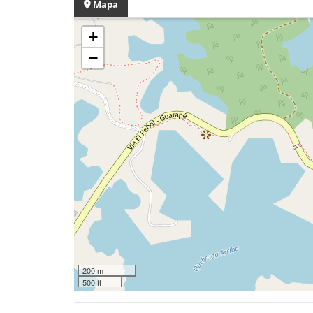
Mapa
+
−
200 m
500 ft