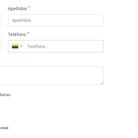
*
Apellidos
*
Teléfono
▼
iarias
acidad