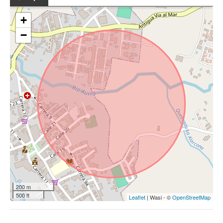
+
−
200 m
500 ft
Leaflet
| Wasi - ©
OpenStreetMap