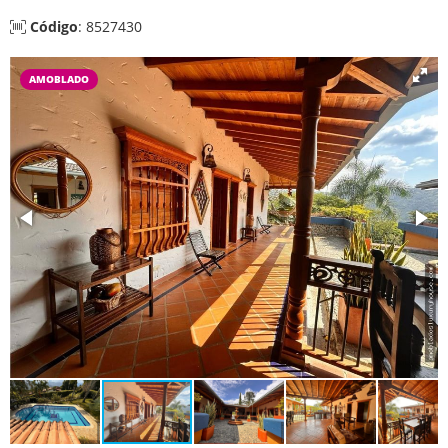
Código
: 8527430
AMOBLADO