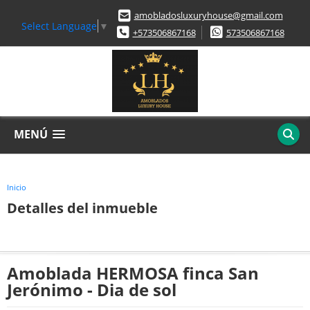
amobladosluxuryhouse@gmail.com
Select Language
▼
+573506867168
573506867168
MENÚ
Inicio
Detalles del inmueble
Amoblada HERMOSA finca San
Jerónimo - Dia de sol