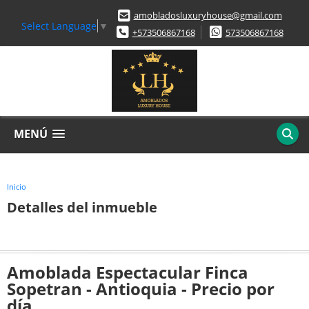
amobladosluxuryhouse@gmail.com
Select Language
▼
+573506867168
573506867168
MENÚ
Inicio
Detalles del inmueble
Amoblada Espectacular Finca
Sopetran - Antioquia - Precio por
día.