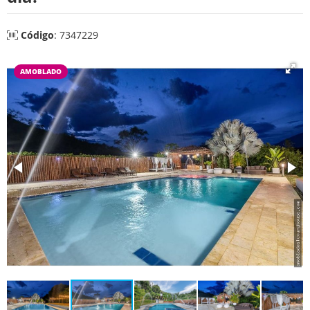
Código
: 7347229
AMOBLADO