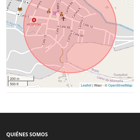
200 m
500 ft
Leaflet
| Wasi - ©
OpenStreetMap
QUIÉNES SOMOS