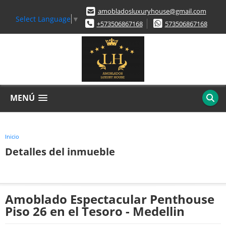
amobladosluxuryhouse@gmail.com
Select Language
▼
+573506867168
573506867168
MENÚ
Inicio
Detalles del inmueble
Amoblado Espectacular Penthouse
Piso 26 en el Tesoro - Medellin