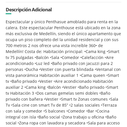
Descripción Adicional
Espectacular y único Penthasue amoblado para renta en la
calera. Este espectacular Penthouse está ubicado en la zona
más exclusiva de Medellín, siendo el único apartamento que
ocupa un piso completo del la unidad residencial y con sus
700 metros 2 nos ofrece una vista increíble 360• de
Medellín! Costa de: Habitación principal: •Cama king •Smart
tv 75 pulgadas •Balcón •Sala •Comedor •Calefacción •Aire
acondicionado •Luz led •Baño privado con jacuzzi para 2
personas •Ducha •Vestier con puerta blindada •Ventanal con
vista panorámica Habitación auxiliar 1 •Cama queen •Smart
tv •Baño privado •Vestier •Aire acondicionado Habitación
auxiliar 2 •Cama king •Balcón •Vestier •Baño privado •Smart
tv Habitación 3 •Dos camas gemelas semi dobles •Baño
privado con bañera •Vestier •Smart tv Zonas comunes •Sala
Tv •Sala cine con smart Tv de 85” •2 salas sociales •Terraza
con sala y comedor •5 balcones •Comedor •Bar •Cocina
integral con isla •Baño social •Zona trabajo u oficina •Baño
social •Zona ropa con lavadora y secadora •Sala para acceso