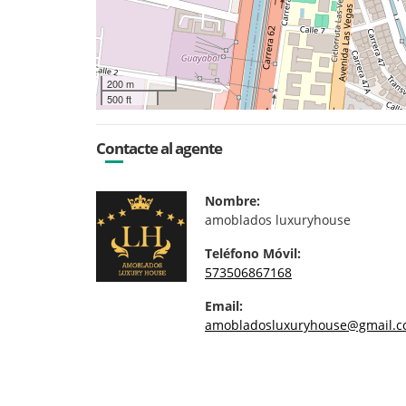
200 m
500 ft
Contacte al agente
Nombre:
amoblados luxuryhouse
Teléfono Móvil:
573506867168
Email:
amobladosluxuryhouse@gmail.