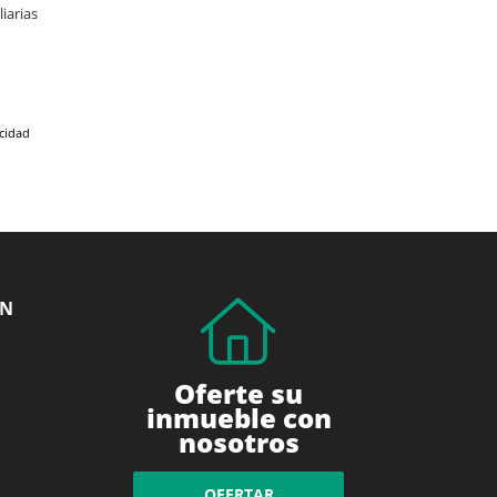
iarias
acidad
ÓN
Oferte su
inmueble con
nosotros
OFERTAR