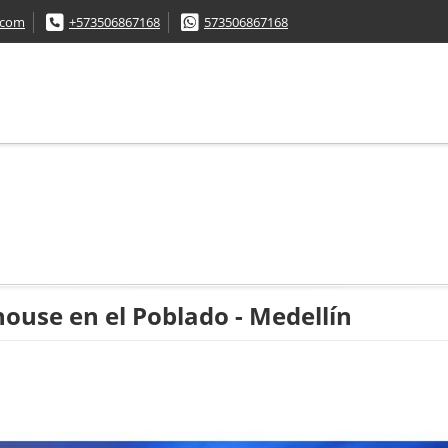
.com
+573506867168
573506867168
use en el Poblado - Medellín