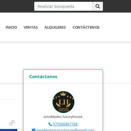
INICIO
VENTAS
ALQUILERES
CONTÁCTENOS
Contáctanos
amoblados luxuryhouse
573506867168
amobladosluxuryhouse@gmail.com