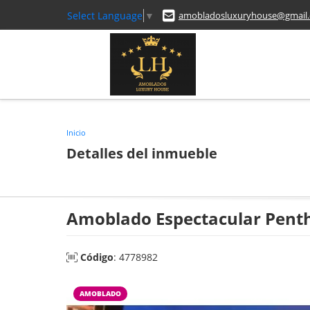
Select Language
▼
amobladosluxuryhouse@gmail
Inicio
Detalles del inmueble
Amoblado Espectacular Pentho
Código
: 4778982
AMOBLADO