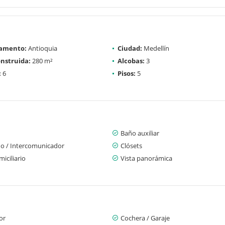
amento:
Antioquia
Ciudad:
Medellín
nstruida:
280 m²
Alcobas:
3
:
6
Pisos:
5
Baño auxiliar
no / Intercomunicador
Clósets
iciliario
Vista panorámica
or
Cochera / Garaje