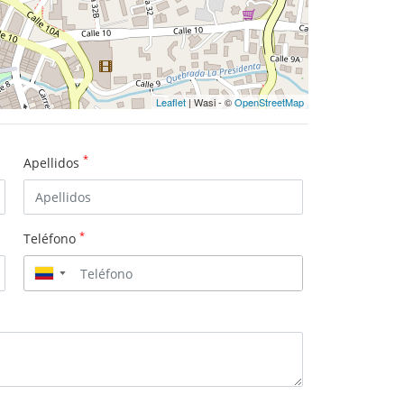
Leaflet
| Wasi - ©
OpenStreetMap
*
Apellidos
*
Teléfono
▼