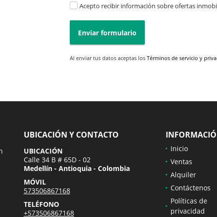
Acepto recibir información sobre ofertas inmobil
Enviar formulario
Al enviar tus datos aceptas los
Términos de servicio y priv
UBICACIÓN Y CONTACTO
INFORMACI
Inicio
n
UBICACIÓN
Calle 34 B # 65D - 02
Ventas
Medellín - Antioquia - Colombia
Alquiler
MÓVIL
Contáctenos
573506867168
Políticas de
TELÉFONO
privacidad
+573506867168