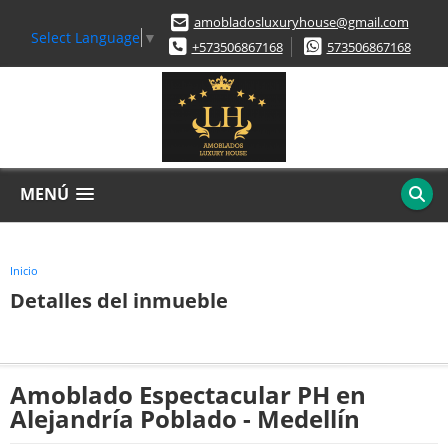
amobladosluxuryhouse@gmail.com
Select Language
▼
+573506867168
573506867168
MENÚ
Inicio
Detalles del inmueble
Amoblado Espectacular PH en
Alejandría Poblado - Medellín