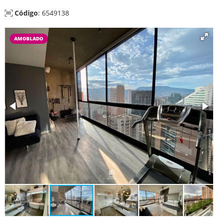
Código
: 6549138
AMOBLADO